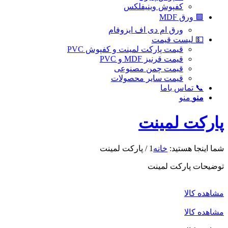
کفپوش وینیفلکس
🟩 ورق MDF
ورق ام دی اف ایزوفام
💵 لیست قیمت
قیمت پارکت لمینت و کفپوش PVC
قیمت قرنیز MDF و PVC
قیمت چمن مصنوعی
قیمت سایر محصولات
📞 تماس با‌ما
منو
منو
پارکت لمینت
شما اینجا هستید:
خانه
1
/
پارکت لمینت
توضیحات پارکت لمینت
مشاهده کالا
مشاهده کالا