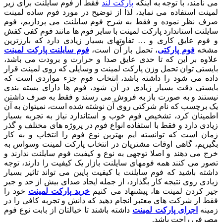
می نامند، با توجه به اینکه
پارکت لند
فقط از فوم سایلنت برای زیر
لمینت استفاده می نماید، لذا از توضیح در مورد فوم ساده لمینت
صرف نظر نموده و فقط به شرح فوم سایلنت می پردازیم، فوم
سایلنت استاندارد پارکت لمینت با سایر فوم ها مانند فوم کفی کفش
و فوم عایق کاری و … تفاوتهای بسیار زیادی دارد که بارزترین
مشخه
فوم پارکتی
، تحمل بار آن است،
فوم سایلنت پارکت لمینت
علاوه بر این که تا حدی عایق صدا و حرارت و برودت می باشد،
بایستی توان تحمل وزن پارکت لمینت و وسایلی که روی لمینت قرار
داده می شود را داشته باشد، انتخاب فوم جزء مواردی است که
بایستی دقت بسیار زیادی در آن شود، فوم ها دارای بسته بندی
نیستند و به صورت باز به فروش می رسند و فقط به صرف داشتن
یک برچسب که نام شرکتی روی آن نوشته شده است، نمیتوان به آن
اطمینان کرد، تشخیص فوم خوب و استاندارد نیاز به تجربه بسیار
زیادی دارد و فقط با استفاده انواع فوم در پروژه های مختلف و گذر
زمان است که توانسته ایم بهترین نوع فوم را انتخاب و به کار
بگیریم، گاهی اوقات مشتریان در انتخاب پارکت لمینت وسواس به
خرج می دهند و اصلا توجهی به نوع و کیفیت فوم سایلنت ندارند و
تصور می کنند همه فومهای سایلنت بازار یک کیفیت را دارند، توجه
داشته باشید که فوم سایلنت با کیفیت پایین می تواند تاثیر بسیار
زیادی روی نتیجه کار بگذارد، از جمله ایجاد صدای بیش از حد و جیر
جیر کردن لمینت ها، پیشنهاد می کنیم
خرید پارکت لمینت
خود را
فقط از شرکت های معتبر انجام دهید که دانش و تجربه کافی را در
زمینه
اجرای پارکت لمینت
داشته باشند تا خیالتان از بابت نوع فوم
مصرفی راحت باشد.