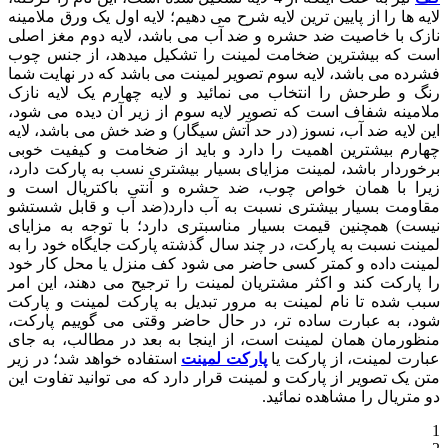
لایه ها را از پایین ترین لایه شرح می دهیم؛ لایه اول یک ورق ملامینه
نازک با خاصیت ضد حشره و ضد آب می باشد، لایه دوم مغز اصلی
است که بیشترین ضخامت لمینت را تشکیل میدهد، از جنس چوب
فشرده می باشد، لایه سوم تصویر لمینت می باشد که در نهایت شما
رنگ و طرحش را انتخاب می نمائید و لایه چهارم یک لایه نازک
ملامینه شفاف است که تصویر لایه سوم از زیر آن دیده می شود،
این لایه ضد آب، نسوز (در حد آتش سیگار) و ضد خش می باشد، لایه
چهارم بیشترین اهمیت را دارد و باید از ضخامت و کیفیت خوبی
برخوردار باشد، لمینت مزایای بسیار بیشتری نسب به پارکت دارد،
زیرا با همان خواص چوب، ضد حشره و آنتی باکتریال است و
مقاومت بسیار بیشتری نسبت به آب دارد(ضد آب و قابل شستشو
نیست) همچنین قیمت بسیار مناسبتری دارد؛ با توجه به مزایای
لمینت نسبت به پارکت، در چند سال گذشته پارکت جایگاه خود را به
لمینت داده و کمتر کسی حاضر می شود کف منزل یا محل کار خود
را پارکت کند و اکثر مشتریان لمینت را ترجیح می دهند، این امر
سبب شده تا نام لمینت به مرور تبدیل به پارکت لمینت و پارکت
شود، به عبارت ساده تر، در حال حاضر وقتی می گوییم پارکت،
منظورمان همان لمینت است، از اینجا به بعد در مطالب، به جای
عبارت لمینت، از پارکت یا
پارکت لمینت
استفاده خواهد شد؛ در زیر
متن یک تصویر از پارکت و لمینت قرار دارد که می توانید تفاوت این
دو متریال را مشاهده نمائید.
1