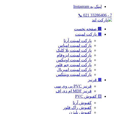
لینک به Instagram
7 - 33286406 021 📞
🏢 صفحه نخست
🟧 پارکت لمینت
پارکت لمینت آرتا
پارکت لمینت امباس
پارکت لمینت بلا کلیک
پارکت لمینت ایزوفام
پارکت لمینت اونیکس
پارکت لمینت جم فلور
پارکت لمینت امپریال
پارکت لمینت وینتکس
🟧 قرنیز
قرنیز PVC پی وی سی
قرنیز MDF ام دی اف
🟨 کفپوش PVC
کفپوش آرتا
کفپوش راک فلور
کفپوش پلیژن