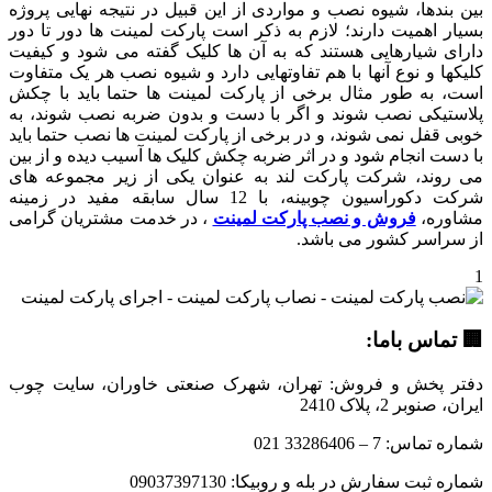
بین بندها، شیوه نصب و مواردی از این قبیل در نتیجه نهایی پروژه
بسیار اهمیت دارند؛ لازم به ذکر است پارکت لمینت ها دور تا دور
دارای شیارهایی هستند که به آن ها کلیک گفته می شود و کیفیت
کلیکها و نوع آنها با هم تفاوتهایی دارد و شیوه نصب هر یک متفاوت
است، به طور مثال برخی از پارکت لمینت ها حتما باید با چکش
پلاستیکی نصب شوند و اگر با دست و بدون ضربه نصب شوند، به
خوبی قفل نمی شوند، و در برخی از پارکت لمینت ها نصب حتما باید
با دست انجام شود و در اثر ضربه چکش کلیک ها آسیب دیده و از بین
می روند، شرکت پارکت لند به عنوان یکی از زیر مجموعه های
شرکت دکوراسیون چوبینه، با 12 سال سابقه مفید در زمینه
مشاوره،
فروش و نصب پارکت لمینت
، در خدمت مشتریان گرامی
از سراسر کشور می باشد.
1
🏢 تماس با‌ما:
دفتر پخش و فروش: تهران، شهرک صنعتی خاوران، سایت چوب
ایران، صنوبر 2، پلاک 2410
شماره تماس: 7 – 33286406 021
شماره ثبت سفارش در بله و روبیکا: 09037397130