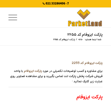
7 - 33286406 021 📞
پارکت ایزوفام کد ۲۲۵۵
شما اینجا هستید:
خانه
/
پارکت ایزوفام کد ۲۲۵۵
پارکت ایزوفام کد 2255
برای مشاوره و کسب توضیحات تکمیلی در مورد
پارکت ایزوفام
با واحد
فروش شرکت پخش پارکت لند تماس بگیرید و برای مشاهده تصاویر روی
عبارت زیر کلیک نمائید :
پارکت ایزوفام