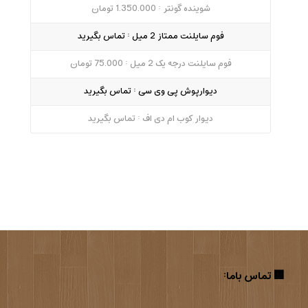
شوینده گونتر : 1.350.000 تومان
فوم سایلنت ممتاز 2 میل : تماس بگیرید
فوم سایلنت درجه یک 2 میل : 75.000 تومان
دیوارپوش پی وی سی : تماس بگیرید
دیوار کوب ام دی اف : تماس بگیرید
🏢 تماس با‌ما: