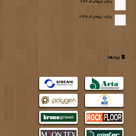
پارکت ایزوفام کد ۲۱۶۴
پارکت ایزوفام کد ۲۱۳۵
🧧 برندها: