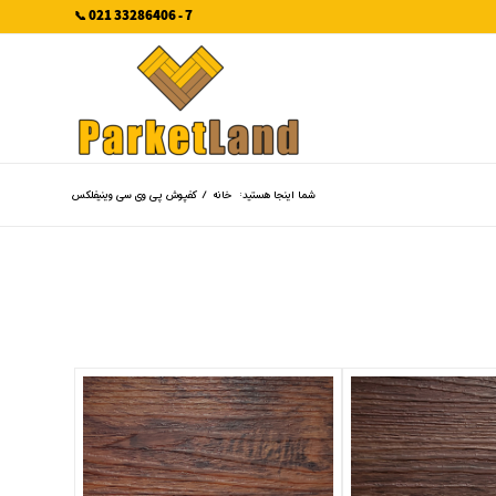
7 - 33286406 021 📞
شما اینجا هستید:
خانه
/
کفپوش پی وی سی وینیفلکس