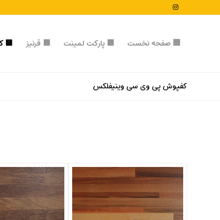
🏢 صفحه نخست
🟧 پارکت لمینت
🟧 قرنیز
🟨 کف
کفپوش پی وی سی وینیفلکس