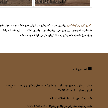
کفپوش
وینیفلکس
برترین برند کفپوش در ایران می باشد و محصول شرک
هستید، کفپوش پی وی سی وینیفلکس بهترین انتخاب برای شما خواهد ب
ویژه نیز همراه کفپوش به مشتریان گرامی ارائه خواهد شد.
🏢 تماس با‌ما:
دفتر پخش و فروش: تهران، شهرک صنعتی خاوران، سایت چوب
ایران، صنوبر 2، پلاک 2410
شماره تماس: 7 – 33286406 021
شماره ثبت سفارش در بله و روبیکا: 09037397130