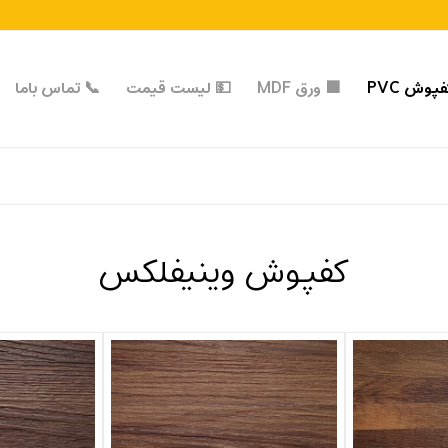
پوش PVC
🟩 ورق MDF
💵 لیست قیمت
📞 تماس با‌ما
کفپوش وینیفلکس