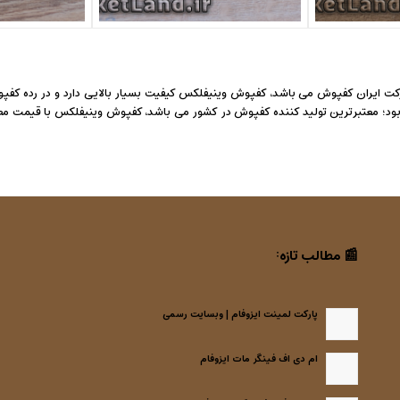
ت ایران کفپوش می باشد، کفپوش وینیفلکس کیفیت بسیار بالایی دارد و در رده کفپ
ود؛ معتبرترین تولید کننده کفپوش در کشور می باشد، کفپوش وینیفلکس با قیمت 
📰 مطالب تازه:
پارکت لمینت ایزوفام | وبسایت رسمی
ام دی اف فینگر مات ایزوفام