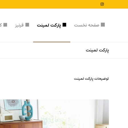
🏢 صفحه نخست
🟧 پارکت لمینت
🟧 قرنیز
🟨 کف
پارکت لمینت
توضیحات پارکت لمینت