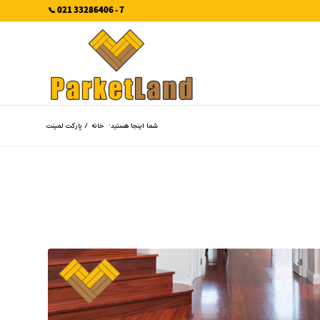
7 - 33286406 021 📞
شما اینجا هستید:
خانه
/
پارکت لمینت