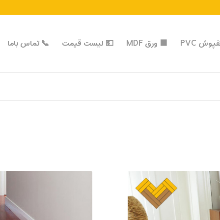
پوش PVC
🟩 ورق MDF
💵 لیست قیمت
📞 تماس با‌ما